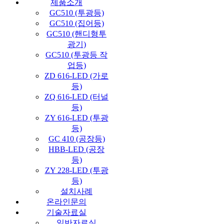
제품소개
GC510 (투광등)
GC510 (집어등)
GC510 (핸디형투
광기)
GC510 (투광등 작
업등)
ZD 616-LED (가로
등)
ZQ 616-LED (터널
등)
ZY 616-LED (투광
등)
GC 410 (공장등)
HBB-LED (공장
등)
ZY 228-LED (투광
등)
설치사례
온라인문의
기술자료실
일반자료실